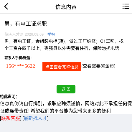
信息内容
男，有电工证求职
肇庆人才网 2026.08.09
举报
男，有电工证，会组装电柜(箱)，做过工厂维修；C1驾照，找
个工资在四千以上，枣强县以外需要有住宿，保险勿扰电话
联系人手机/微信：
(查看需要80金币)
156****5622
点击查看完整信息
特此声明：
信息真伪请自行辨别，求职应聘须谨慎，网站对此不承担任何保
证或连带责任! 希望我们的平台能为您带来更多的便利！
[
联系客服
]
[
最新找人才
]