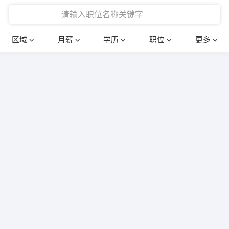
4000-5000元
本科
行政后勤
建筑装潢
确定
区域
月薪
学历
职位
更多
5000-8000元
硕士
销售岗位
教师
8000-12000元
博士
文员
护士
12000-20000元
财务会计
传单派发
其他
超市零售
促销导购
网络IT
保健按摩
快递员
前台接待
收银员
技术员/工程师
水电/机修
部门经理