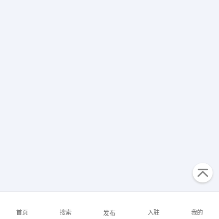
出纳
保险
编辑
法律
保洁
贸易采购
跟单
理财顾问
其他职位
首页
搜索
入驻
我的
发布