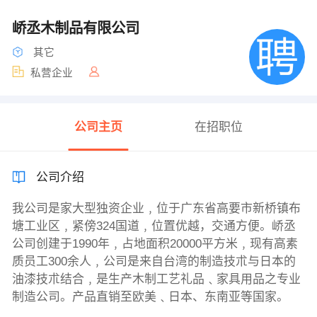
峤丞木制品有限公司
其它
私营企业
公司主页
在招职位
公司介绍
我公司是家大型独资企业﹐位于广东省高要市新桥镇布
塘工业区﹐紧傍324国道﹐位置优越，交通方便。峤丞
公司创建于1990年﹐占地面积20000平方米﹐现有高素
质员工300余人﹐公司是来自台湾的制造技朮与日本的
油漆技朮结合﹐是生产木制工艺礼品﹑家具用品之专业
制造公司。产品直销至欧美﹑日本、东南亚等国家。